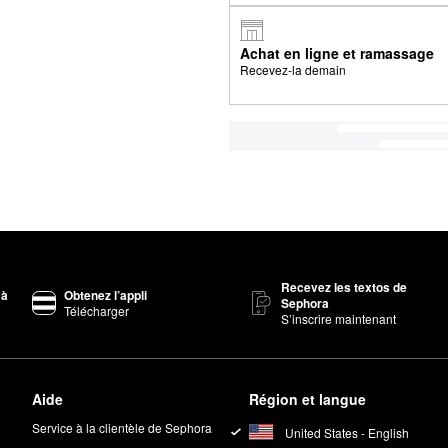
Achat en ligne et ramassage
Recevez-la demain
Recevez les textos de
 à
Obtenez l’appli
Sephora
Télécharger
S’inscrire maintenant
Aide
Région et langue
Service à la clientèle de Sephora
United States - English