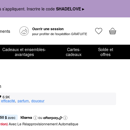
s’appliquent. Inscrire le code
SHADELOVE ▸
Ouvrir une session
ements
pour profiter de l’expédition GRATUITE
Cadeaux et ensembles-
Cartes-
Solde et
avantages
cadeaux
offres
m
6.9K
:
efficacité
,  
parfum
,  
douceur
,50 $
 avec
ou
tion) 
Avec Le Réapprovisionnement Automatique