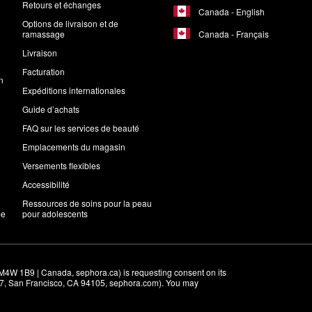
Retours et échanges
Canada - English
Options de livraison et de
Canada - Français
ramassage
Livraison
Facturation
n
Expéditions internationales
Guide d’achats
FAQ sur les services de beauté
Emplacements du magasin
Versements flexibles
Accessibilité
Ressources de soins pour la peau
me
pour adolescents
M4W 1B9 | Canada, sephora.ca) is requesting consent on its 
r 7, San Francisco, CA 94105, sephora.com). You may 