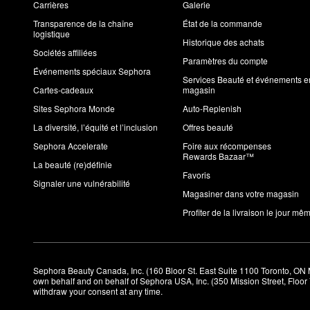
Carrières
Galerie
Transparence de la chaîne
État de la commande
logistique
Historique des achats
Sociétés affiliées
Paramètres du compte
Événements spéciaux Sephora
Services Beauté et événements e
Cartes-cadeaux
magasin
Sites Sephora Monde
Auto-Replenish
La diversité, l’équité et l’inclusion
Offres beauté
Sephora Accelerate
Foire aux récompenses
Rewards Bazaar™
La beauté (re)définie
Favoris
Signaler une vulnérabilité
Magasiner dans votre magasin
Profiter de la livraison le jour mê
Sephora Beauty Canada, Inc. (160 Bloor St. East Suite 1100 Toronto, ON 
own behalf and on behalf of Sephora USA, Inc. (350 Mission Street, Floo
withdraw your consent at any time.