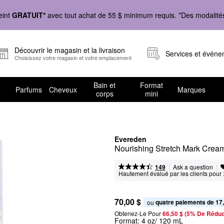
eint
GRATUIT*
avec tout achat de 55 $ minimum requis. *Des modalités 
Découvrir le magasin et la livraison
Services et évén
Choisissez votre magasin et votre emplacement
Bain et
Format
Parfums
Cheveux
Marques
corps
mini
Evereden
Nourishing Stretch Mark Crea
|
|
Ask a question
149
Hautement évalué par les clients pour 
70,00 $
quatre paiements de 17
ou 
Obtenez-Le Pour
66,50 $ (5% De Réduc
Format:
4 oz/ 120 mL