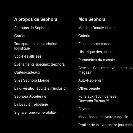
À propos de Sephora
Mon Sephora
À propos de Sephora
Membre Beauty Insider
Carrières
Galerie
Transparence de la chaîne
État de la commande
logistique
Historique des achats
Sociétés affiliées
Paramètres du compte
Événements spéciaux Sephora
Services Beauté et événements e
Cartes-cadeaux
magasin
Sites Sephora Monde
Auto-Replenish
La diversité, l’équité et l’inclusion
Offres beauté
Sephora Accelerate
Foire aux récompenses
Rewards Bazaar™
La beauté (re)définie
Favoris
Signaler une vulnérabilité
Magasiner dans votre magasin
Profiter de la livraison le jour mê