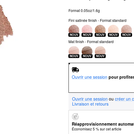
Format 0.05oz/1.6g
Fini satinée finish - Format standard
NOUV
NOUV
NOUV
NOUV
NOUV
Mat finish - Format standard
NOUV
NOUV
NOUV
Ouvrir une session
pour profite
Ouvrir une session
ou
créer un 
Livraison et retours
Réapprovisionnement automa
Économisez 5 % sur cet article