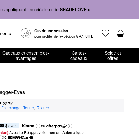
s’appliquent. Inscrire le code
SHADELOVE ▸
Ouvrir une session
ements
pour profiter de l’expédition GRATUITE
Cadeaux et ensembles-
Cartes-
Solde et
avantages
cadeaux
offres
xagger-Eyes
22.7K
:
Estompage
,  
Tenue
,  
Texture
,88 $
 avec
ou
tion) 
Avec Le Réapprovisionnement Automatique
ître
NOUVEAUTÉ