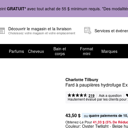
eint
GRATUIT*
avec tout achat de 55 $ minimum requis. *Des modalités 
Découvrir le magasin et la livraison
Services et évén
Choisissez votre magasin et votre emplacement
Bain et
Format
Parfums
Cheveux
Marques
corps
mini
Charlotte Tilbury
Fard à paupières hydrofuge E
|
|
Ask a question
219
Hautement évalué par les clients pour 
43,50 $
quatre paiements de 10
ou 
Obtenez-Le Pour
41,33 $ (5% De Réduc
Couleur:
Oyster Twilight
- Beige hu