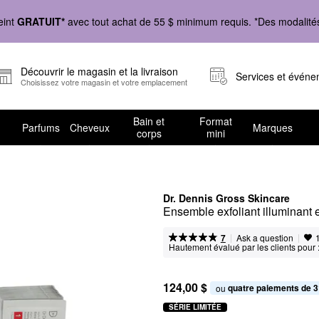
eint
GRATUIT*
avec tout achat de 55 $ minimum requis. *Des modalités 
Découvrir le magasin et la livraison
Services et évén
Choisissez votre magasin et votre emplacement
Bain et
Format
Parfums
Cheveux
Marques
corps
mini
Dr. Dennis Gross Skincare
Ensemble exfoliant illuminant e
|
|
Ask a question
7
Hautement évalué par les clients pour 
124,00 $
quatre paiements de 3
ou 
SÉRIE LIMITÉE