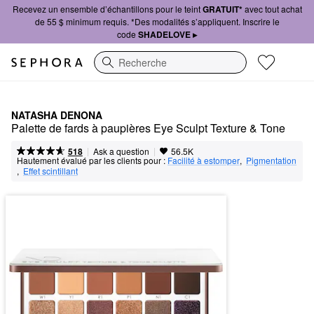
Recevez un ensemble d’échantillons pour le teint
GRATUIT*
avec tout achat
de 55 $ minimum requis. *Des modalités s’appliquent. Inscrire le
code
SHADELOVE ▸
Recherche
NATASHA DENONA
Palette de fards à paupières Eye Sculpt Texture & Tone
|
|
Ask a question
518
56.5K
Hautement évalué par les clients pour :
Facilité à estomper
,  
Pigmentation
,  
Effet scintillant