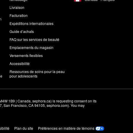
Livraison
Facturation
n
Expéditions internationales
Guide d’achats
FAQ sur les services de beauté
Emplacements du magasin
Versements flexibles
Accessibilité
Ressources de soins pour la peau
me
pour adolescents
M4W 1B9 | Canada, sephora.ca) is requesting consent on its 
r 7, San Francisco, CA 94105, sephora.com). You may 
ibilité
Plan du site
Préférences en matière de témoins