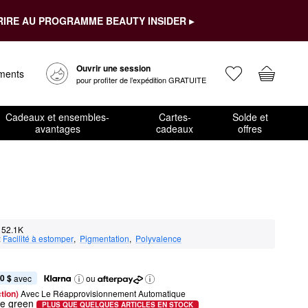
RIRE AU PROGRAMME BEAUTY INSIDER ▸
Ouvrir une session
ements
pour profiter de l’expédition GRATUITE
Cadeaux et ensembles-
Cartes-
Solde et
avantages
cadeaux
offres
52.1K
:
Facilité à estomper
,  
Pigmentation
,  
Polyvalence
0 $
 avec
ou
tion) 
Avec Le Réapprovisionnement Automatique
le green
PLUS QUE QUELQUES ARTICLES EN STOCK