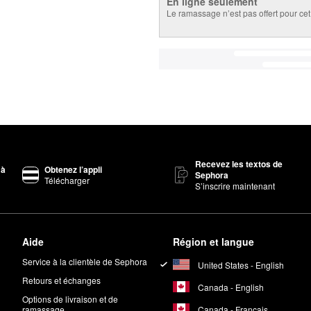
En ligne seulement
Le ramassage n’est pas offert pour cet 
Recevez les textos de
 à
Obtenez l’appli
Sephora
Télécharger
S’inscrire maintenant
Aide
Région et langue
Service à la clientèle de Sephora
United States - English
Retours et échanges
Canada - English
Options de livraison et de
Canada - Français
ramassage