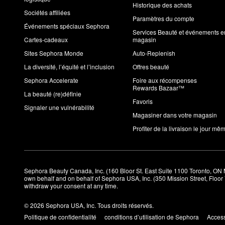
Historique des achats
Sociétés affiliées
Paramètres du compte
Événements spéciaux Sephora
Services Beauté et événements e
Cartes-cadeaux
magasin
Sites Sephora Monde
Auto-Replenish
La diversité, l’équité et l’inclusion
Offres beauté
Sephora Accelerate
Foire aux récompenses
Rewards Bazaar™
La beauté (re)définie
Favoris
Signaler une vulnérabilité
Magasiner dans votre magasin
Profiter de la livraison le jour mê
Sephora Beauty Canada, Inc. (160 Bloor St. East Suite 1100 Toronto, ON 
own behalf and on behalf of Sephora USA, Inc. (350 Mission Street, Floo
withdraw your consent at any time.
© 2026 Sephora USA, Inc. Tous droits réservés.
Politique de confidentialité
conditions d’utilisation de Sephora
Access