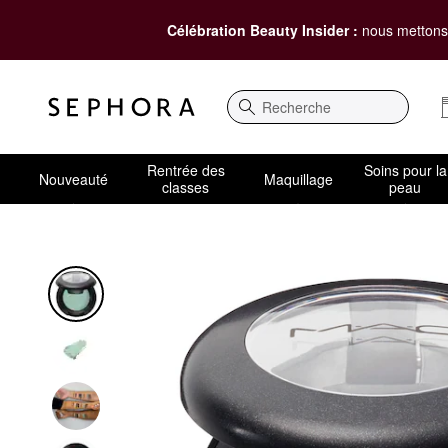
Célébration Beauty Insider :
nous mettons 
Recherche
Rentrée des
Soins pour la
Nouveauté
Maquillage
classes
peau