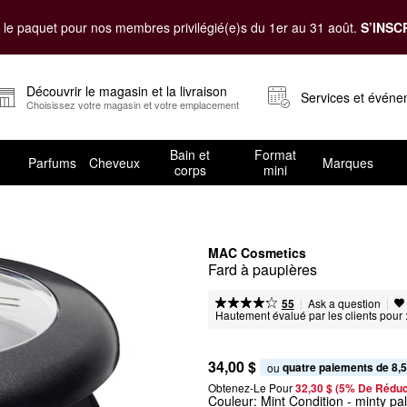
le paquet pour nos membres privilégié(e)s du 1er au 31 août.
S’INSC
Découvrir le magasin et la livraison
Services et évén
Choisissez votre magasin et votre emplacement
Bain et
Format
Parfums
Cheveux
Marques
corps
mini
MAC Cosmetics
Fard à paupières
|
|
Ask a question
55
Hautement évalué par les clients pour 
34,00 $
quatre paiements de 8,5
ou 
Obtenez-Le Pour
32,30 $ (5% De Réduc
Couleur:
Mint Condition
- minty pa