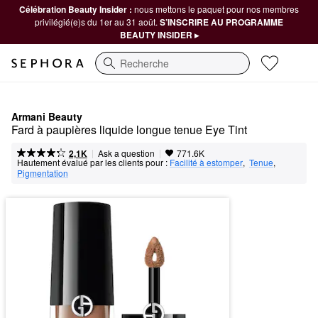
Célébration Beauty Insider :
nous mettons le paquet pour nos membres
privilégié(e)s du 1er au 31 août.
S’INSCRIRE AU PROGRAMME
BEAUTY INSIDER ▸
Recherche
Armani Beauty
Fard à paupières liquide longue tenue Eye Tint
|
|
Ask a question
2,1K
771.6K
Hautement évalué par les clients pour :
Facilité à estomper
,  
Tenue
,  
Pigmentation