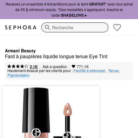
Recevez un ensemble d’échantillons pour le teint
GRATUIT*
avec tout achat
de 55 $ minimum requis. *Des modalités s’appliquent. Inscrire le
code
SHADELOVE ▸
Recherche
Armani Beauty
Fard à paupières liquide longue tenue Eye Tint
|
|
Ask a question
2,1K
771.1K
Hautement évalué par les clients pour :
Facilité à estomper
,  
Tenue
,  
Pigmentation