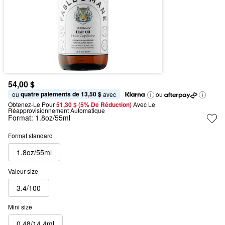
54,00 $
quatre paiements de 13,50 $
ou 
 avec
ou
Obtenez-Le Pour
51,30 $ (5% De Réduction) 
Avec Le 
Réapprovisionnement Automatique
Format:
1.8oz/55ml
Format standard
1.8oz/55ml
Valeur size
3.4/100
Mini size
0.48/14.4ml