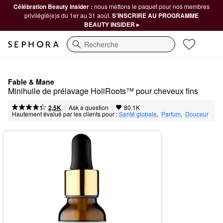
Célébration Beauty Insider :
nous mettons le paquet pour nos membres
privilégié(e)s du 1er au 31 août.
S’INSCRIRE AU PROGRAMME
BEAUTY INSIDER ▸
Recherche
Fable & Mane
Minihuile de prélavage HoliRoots™ pour cheveux fins
|
|
Ask a question
2,5K
80.1K
Hautement évalué par les clients pour :
Santé globale
,  
Parfum
,  
Douceur