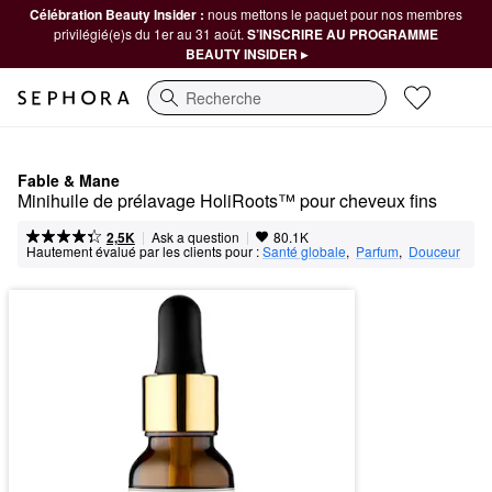
Célébration Beauty Insider :
nous mettons le paquet pour nos membres
privilégié(e)s du 1er au 31 août.
S’INSCRIRE AU PROGRAMME
BEAUTY INSIDER ▸
Recherche
Fable & Mane
Minihuile de prélavage HoliRoots™ pour cheveux fins
|
|
Ask a question
2,5K
80.1K
Hautement évalué par les clients pour :
Santé globale
,  
Parfum
,  
Douceur