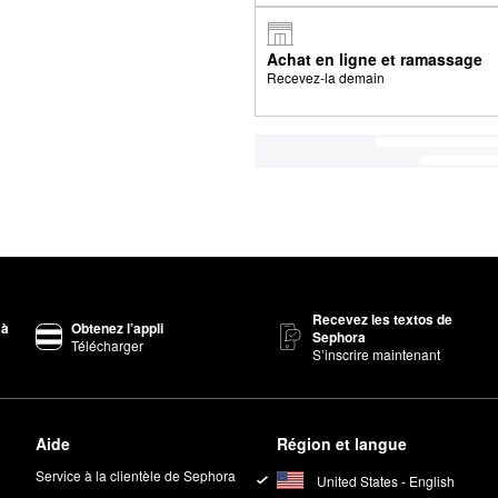
Achat en ligne et ramassage
Recevez-la demain
Recevez les textos de
 à
Obtenez l’appli
Sephora
Télécharger
S’inscrire maintenant
Aide
Région et langue
Service à la clientèle de Sephora
United States - English