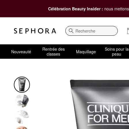
Célébration Beauty Insider :
nous mettons 
Recherche
Rentrée des
Soins pour la
Nouveauté
Maquillage
classes
peau