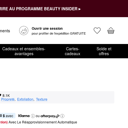
RIRE AU PROGRAMME BEAUTY INSIDER ▸
Ouvrir une session
ements
pour profiter de l’expédition GRATUITE
Cadeaux et ensembles-
Cartes-
Solde et
avantages
cadeaux
offres
8.1K
:
Propreté
,  
Exfoliation
,  
Texture
0 $
 avec
ou
tion) 
Avec Le Réapprovisionnement Automatique