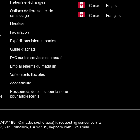
Retours et échanges
Canada - English
Options de livraison et de
Canada - Français
ramassage
Livraison
Facturation
n
Expéditions internationales
Guide d’achats
FAQ sur les services de beauté
Emplacements du magasin
Versements flexibles
Accessibilité
Ressources de soins pour la peau
me
pour adolescents
M4W 1B9 | Canada, sephora.ca) is requesting consent on its 
r 7, San Francisco, CA 94105, sephora.com). You may 