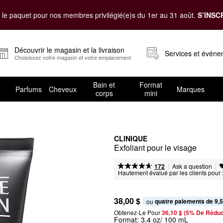
le paquet pour nos membres privilégié(e)s du 1er au 31 août.
S’INSC
Découvrir le magasin et la livraison
Services et évén
Choisissez votre magasin et votre emplacement
Bain et
Format
Parfums
Cheveux
Marques
corps
mini
CLINIQUE
Exfoliant pour le visage
|
|
Ask a question
172
Hautement évalué par les clients pour 
38,00 $
quatre paiements de 9,5
ou 
Obtenez-Le Pour
36,10 $ (5% De Réduc
Format:
3.4 oz/ 100 mL