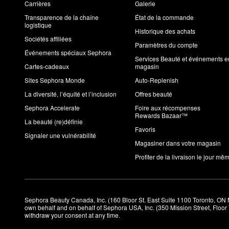
Carrières
Galerie
Transparence de la chaîne
État de la commande
logistique
Historique des achats
Sociétés affiliées
Paramètres du compte
Événements spéciaux Sephora
Services Beauté et événements e
Cartes-cadeaux
magasin
Sites Sephora Monde
Auto-Replenish
La diversité, l’équité et l’inclusion
Offres beauté
Sephora Accelerate
Foire aux récompenses
Rewards Bazaar™
La beauté (re)définie
Favoris
Signaler une vulnérabilité
Magasiner dans votre magasin
Profiter de la livraison le jour mê
Sephora Beauty Canada, Inc. (160 Bloor St. East Suite 1100 Toronto, ON 
own behalf and on behalf of Sephora USA, Inc. (350 Mission Street, Floo
withdraw your consent at any time.