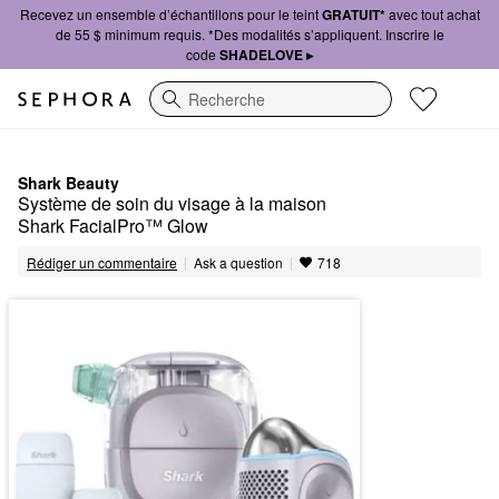
Recevez un ensemble d’échantillons pour le teint
GRATUIT*
avec tout achat
de 55 $ minimum requis. *Des modalités s’appliquent. Inscrire le
code
SHADELOVE ▸
Recherche
Shark Beauty
Système de soin du visage à la maison 
Shark FacialPro™ Glow
|
|
Ask a question
Rédiger un commentaire
718