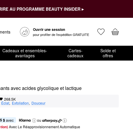
RIRE AU PROGRAMME BEAUTY INSIDER ▸
Ouvrir une session
ements
pour profiter de l’expédition GRATUITE
Cadeaux et ensembles-
Cartes-
Solde et
avantages
cadeaux
offres
ants avec acides glycolique et lactique
268.5K
:
Éclat
,  
Exfoliation
,  
Douceur
5 $
 avec
ou
tion) 
Avec Le Réapprovisionnement Automatique