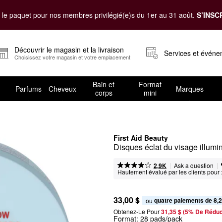
le paquet pour nos membres privilégié(e)s du 1er au 31 août.
S’INSC
Découvrir le magasin et la livraison
Services et évén
Choisissez votre magasin et votre emplacement
Bain et
Format
Parfums
Cheveux
Marques
corps
mini
First Aid Beauty
Disques éclat du visage illumin
|
|
Ask a question
2,9K
Hautement évalué par les clients pour 
33,00 $
quatre paiements de 8,2
ou 
Obtenez-Le Pour
31,35 $ (5% De Réduc
Format:
28 pads/pack