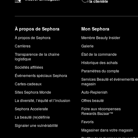
la clientèle
À propos de Sephora
Mon Sephora
À propos de Sephora
Membre Beauty Insider
Carrières
Galerie
Transparence de la chaîne
État de la commande
logistique
Historique des achats
Sociétés affiliées
Paramètres du compte
Événements spéciaux Sephora
Services Beauté et événements e
Cartes-cadeaux
magasin
Sites Sephora Monde
Auto-Replenish
La diversité, l’équité et l’inclusion
Offres beauté
Sephora Accelerate
Foire aux récompenses
Rewards Bazaar™
La beauté (re)définie
Favoris
Signaler une vulnérabilité
Magasiner dans votre magasin