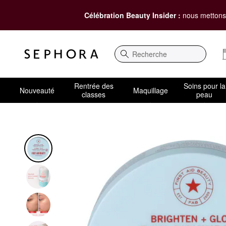
Célébration Beauty Insider :
nous mettons 
Recherche
Rentrée des
Soins pour la
Nouveauté
Maquillage
classes
peau