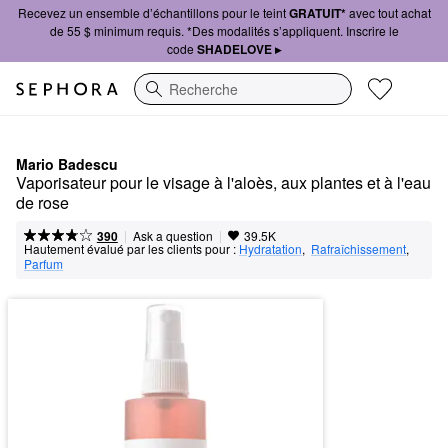
Recevez un ensemble d’échantillons pour le teint
GRATUIT*
avec tout achat
de 55 $ minimum requis. *Des modalités s’appliquent. Inscrire le
code
SHADELOVE ▸
Recherche
Mario Badescu
Vaporisateur pour le visage à l'aloès, aux plantes et à l'eau 
de rose
|
|
Ask a question
390
39.5K
Hautement évalué par les clients pour :
Hydratation
,  
Rafraîchissement
,  
Parfum