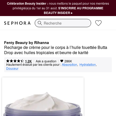
Célébration Beauty Insider :
nous mettons le paquet pour nos membres
privilégié(e)s du 1er au 31 août.
S’INSCRIRE AU PROGRAMME
BEAUTY INSIDER ▸
Recherche
Fenty Beauty by Rihanna
Recharge de crème pour le corps à l’huile fouettée Butta 
Drop avec huiles tropicales et beurre de karité
|
|
Ask a question
1,2K
286K
Hautement évalué par les clients pour :
Absorption
,  
Hydratation
,  
Douceur