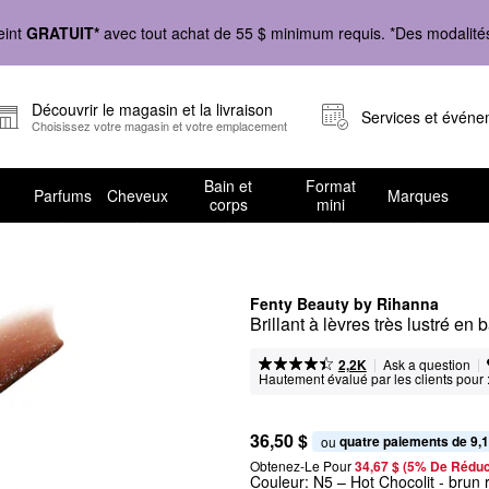
eint
GRATUIT*
avec tout achat de 55 $ minimum requis. *Des modalités 
Découvrir le magasin et la livraison
Services et évén
Choisissez votre magasin et votre emplacement
Bain et
Format
Parfums
Cheveux
Marques
corps
mini
Fenty Beauty by Rihanna
Brillant à lèvres très lustré e
|
|
Ask a question
2,2K
Hautement évalué par les clients pour 
36,50 $
quatre paiements de 9,1
ou 
Obtenez-Le Pour
34,67 $ (5% De Réduc
Couleur:
N5 – Hot Chocolit
- brun 