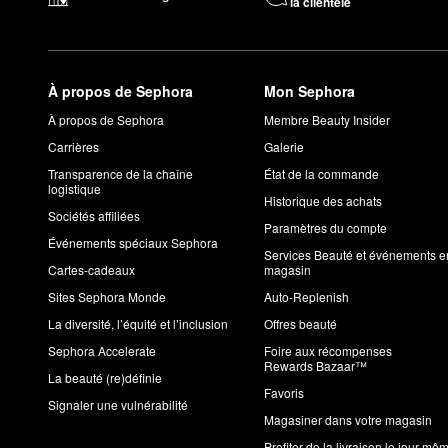
la clientèle
À propos de Sephora
Mon Sephora
À propos de Sephora
Membre Beauty Insider
Carrières
Galerie
Transparence de la chaîne
État de la commande
logistique
Historique des achats
Sociétés affiliées
Paramètres du compte
Événements spéciaux Sephora
Services Beauté et événements e
Cartes-cadeaux
magasin
Sites Sephora Monde
Auto-Replenish
La diversité, l’équité et l’inclusion
Offres beauté
Sephora Accelerate
Foire aux récompenses
Rewards Bazaar™
La beauté (re)définie
Favoris
Signaler une vulnérabilité
Magasiner dans votre magasin
Profiter de la livraison le jour mê