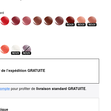
ard
NOUV
NOUV
NOUV
NOUV
NOUV
r de l’expédition GRATUITE
compte
pour profiter de
livraison standard GRATUITE
.
tique