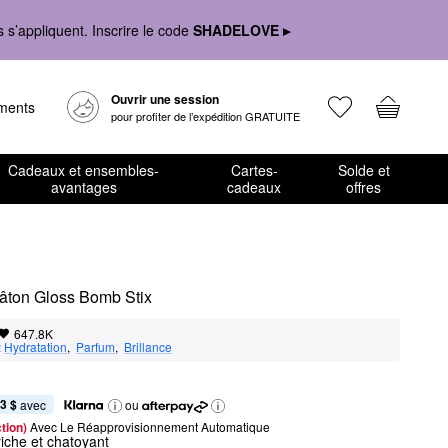
s’appliquent. Inscrire le code
SHADELOVE ▸
Ouvrir une session
ements
pour profiter de l’expédition GRATUITE
Cadeaux et ensembles-
Cartes-
Solde et
avantages
cadeaux
offres
n bâton Gloss Bomb Stix
647.8K
:
Hydratation
,  
Parfum
,  
Brillance
3 $
 avec
ou
tion) 
Avec Le Réapprovisionnement Automatique
riche et chatoyant