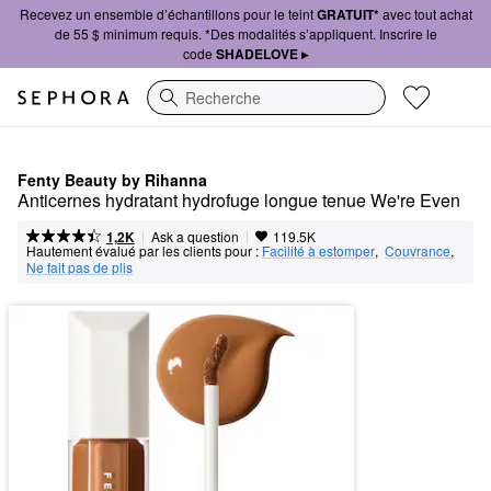
Recevez un ensemble d’échantillons pour le teint
GRATUIT*
avec tout achat
de 55 $ minimum requis. *Des modalités s’appliquent. Inscrire le
code
SHADELOVE ▸
Recherche
Fenty Beauty by Rihanna
Anticernes hydratant hydrofuge longue tenue We're Even
|
|
Ask a question
1,2K
119.5K
Hautement évalué par les clients pour :
Facilité à estomper
,  
Couvrance
,  
Ne fait pas de plis