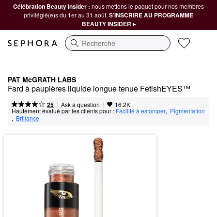
Célébration Beauty Insider :
nous mettons le paquet pour nos membres
privilégié(e)s du 1er au 31 août.
S’INSCRIRE AU PROGRAMME
BEAUTY INSIDER ▸
Recherche
PAT McGRATH LABS
Fard à paupières liquide longue tenue FetishEYES™
|
|
Ask a question
25
16.2K
Hautement évalué par les clients pour :
Facilité à estomper
,  
Pigmentation
,  
Brillance