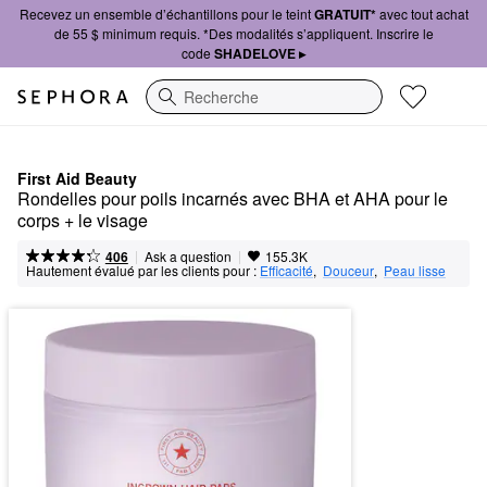
Recevez un ensemble d’échantillons pour le teint
GRATUIT*
avec tout achat
de 55 $ minimum requis. *Des modalités s’appliquent. Inscrire le
code
SHADELOVE ▸
Recherche
First Aid Beauty
Rondelles pour poils incarnés avec BHA et AHA pour le 
corps + le visage
|
|
Ask a question
406
155.3K
Hautement évalué par les clients pour :
Efficacité
,  
Douceur
,  
Peau lisse