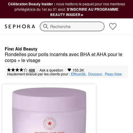
Célébration Beauty Insider :
nous mettons le paquet pour nos membres
privilégié(e)s du 1er au 31 août.
S’INSCRIRE AU PROGRAMME
BEAUTY INSIDER ▸
Recherche
First Aid Beauty
Rondelles pour poils incarnés avec BHA et AHA pour le 
corps + le visage
|
|
Ask a question
406
155.3K
Hautement évalué par les clients pour :
Efficacité
,  
Douceur
,  
Peau lisse