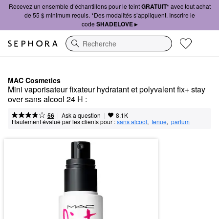
Recevez un ensemble d’échantillons pour le teint
GRATUIT*
avec tout achat
de 55 $ minimum requis. *Des modalités s’appliquent. Inscrire le
code
SHADELOVE ▸
Recherche
MAC Cosmetics
Mini vaporisateur fixateur hydratant et polyvalent fix+ stay 
over sans alcool 24 H :
|
|
Ask a question
56
8.1K
Hautement évalué par les clients pour :
sans alcool
,  
tenue
,  
parfum