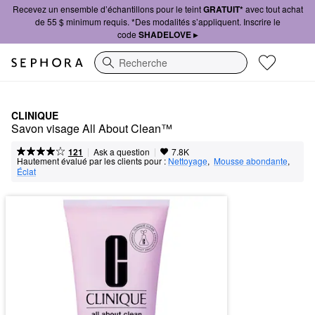
Recevez un ensemble d’échantillons pour le teint
GRATUIT*
avec tout achat
de 55 $ minimum requis. *Des modalités s’appliquent. Inscrire le
code
SHADELOVE ▸
Recherche
CLINIQUE
Savon visage All About Clean™
|
|
Ask a question
121
7.8K
Hautement évalué par les clients pour :
Nettoyage
,  
Mousse abondante
,  
Éclat