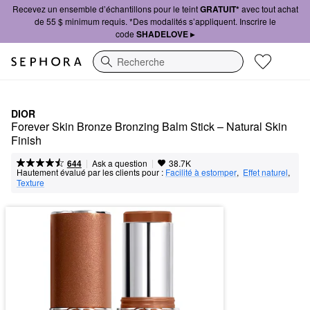
Recevez un ensemble d’échantillons pour le teint
GRATUIT*
avec tout achat
de 55 $ minimum requis. *Des modalités s’appliquent. Inscrire le
code
SHADELOVE ▸
Recherche
DIOR
Forever Skin Bronze Bronzing Balm Stick – Natural Skin 
Finish
|
|
Ask a question
644
38.7K
Hautement évalué par les clients pour :
Facilité à estomper
,  
Effet naturel
,  
Texture