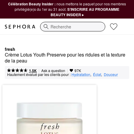
Célébration Beauty Insider :
nous mettons le paquet pour nos membres
privilégié(e)s du 1er au 31 août.
S’INSCRIRE AU PROGRAMME
BEAUTY INSIDER ▸
Recherche
fresh
Crème Lotus Youth Preserve pour les ridules et la texture 
de la peau
|
|
Ask a question
1,5K
97K
Hautement évalué par les clients pour :
Hydratation
,  
Éclat
,  
Douceur