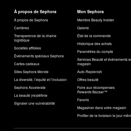
À propos de Sephora
Mon Sephora
À propos de Sephora
Membre Beauty Insider
Carrières
Galerie
Transparence de la chaîne
État de la commande
logistique
Historique des achats
Sociétés affiliées
Paramètres du compte
Événements spéciaux Sephora
Services Beauté et événements e
Cartes-cadeaux
magasin
Sites Sephora Monde
Auto-Replenish
La diversité, l’équité et l’inclusion
Offres beauté
Sephora Accelerate
Foire aux récompenses
Rewards Bazaar™
La beauté (re)définie
Favoris
Signaler une vulnérabilité
Magasiner dans votre magasin
Profiter de la livraison le jour mê