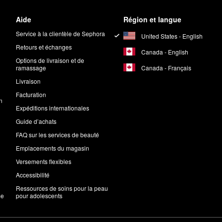
Aide
Région et langue
Service à la clientèle de Sephora
United States - English
Retours et échanges
Canada - English
Options de livraison et de
Canada - Français
ramassage
Livraison
Facturation
n
Expéditions internationales
Guide d’achats
FAQ sur les services de beauté
Emplacements du magasin
Versements flexibles
Accessibilité
Ressources de soins pour la peau
me
pour adolescents