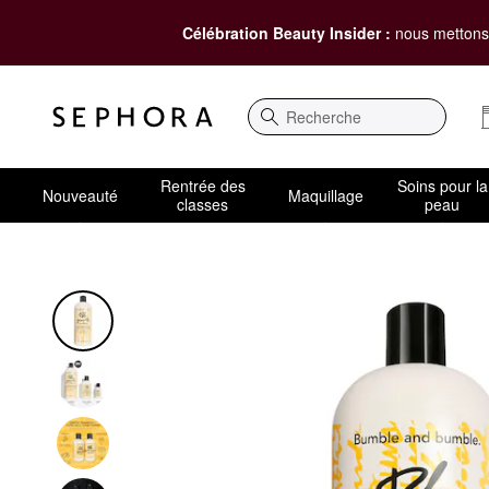
Célébration Beauty Insider :
nous mettons 
Recherche
Rentrée des
Soins pour la
Nouveauté
Maquillage
classes
peau