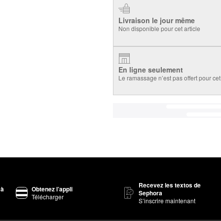
Livraison le jour même
Non disponible pour cet article
En ligne seulement
Le ramassage n’est pas offert pour cet 
Recevez les textos de
 à
Obtenez l’appli
Sephora
Télécharger
S’inscrire maintenant