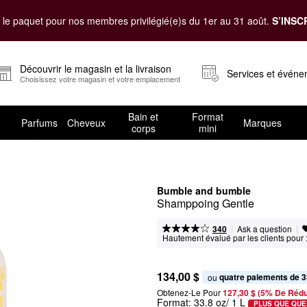
le paquet pour nos membres privilégié(e)s du 1er au 31 août.
S’INSC
Découvrir le magasin et la livraison
Services et évén
Choisissez votre magasin et votre emplacement
Bain et
Format
Parfums
Cheveux
Marques
corps
mini
Bumble and bumble
Shamppoing Gentle
|
|
Ask a question
340
Hautement évalué par les clients pour 
134,00 $
quatre paiements de 3
ou 
Obtenez-Le Pour
127,30 $ (5% De Rédu
Format:
33.8 oz/ 1 L
PLUS QUE QUE