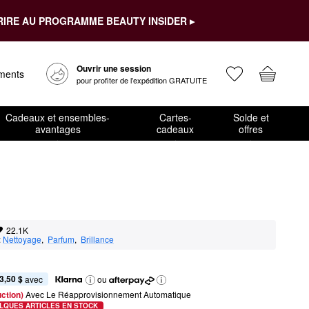
RIRE AU PROGRAMME BEAUTY INSIDER ▸
Ouvrir une session
ements
pour profiter de l’expédition GRATUITE
Cadeaux et ensembles-
Cartes-
Solde et
avantages
cadeaux
offres
22.1K
:
Nettoyage
,  
Parfum
,  
Brillance
3,50 $
 avec
ou
ction) 
Avec Le Réapprovisionnement Automatique
LQUES ARTICLES EN STOCK