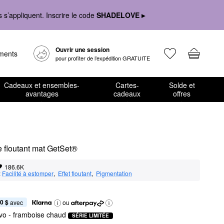
s’appliquent. Inscrire le code
SHADELOVE ▸
Ouvrir une session
ements
pour profiter de l’expédition GRATUITE
Cadeaux et ensembles-
Cartes-
Solde et
avantages
cadeaux
offres
e floutant mat GetSet®
186.6K
:
Facilité à estomper
,  
Effet floutant
,  
Pigmentation
0 $
 avec
ou
avo
- framboise chaud
SÉRIE LIMITÉE