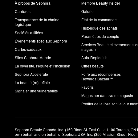
À propos de Sephora
Membre Beauty Insider
Carrières
Galerie
Transparence de la chaîne
État de la commande
logistique
Historique des achats
Sociétés affiliées
Paramètres du compte
Événements spéciaux Sephora
Services Beauté et événements e
Cartes-cadeaux
magasin
Sites Sephora Monde
Auto-Replenish
La diversité, l’équité et l’inclusion
Offres beauté
Sephora Accelerate
Foire aux récompenses
Rewards Bazaar™
La beauté (re)définie
Favoris
Signaler une vulnérabilité
Magasiner dans votre magasin
Profiter de la livraison le jour mê
Sephora Beauty Canada, Inc. (160 Bloor St. East Suite 1100 Toronto, ON 
own behalf and on behalf of Sephora USA, Inc. (350 Mission Street, Floo