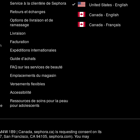
Service à la clientèle de Sephora
United States - English
Retours et échanges
Canada - English
Options de livraison et de
Canada - Français
ramassage
Livraison
Facturation
n
Expéditions internationales
Guide d’achats
FAQ sur les services de beauté
Emplacements du magasin
Versements flexibles
Accessibilité
Ressources de soins pour la peau
me
pour adolescents
M4W 1B9 | Canada, sephora.ca) is requesting consent on its 
r 7, San Francisco, CA 94105, sephora.com). You may 