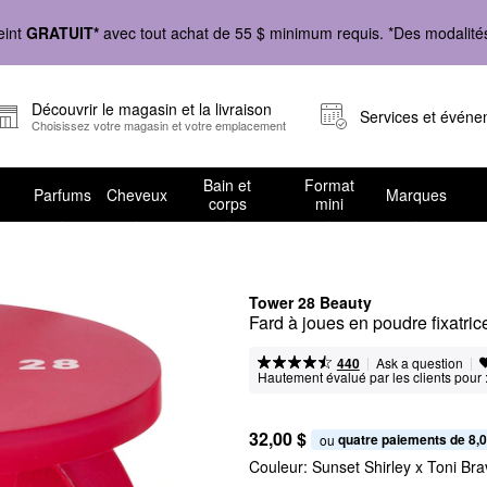
eint
GRATUIT*
avec tout achat de 55 $ minimum requis. *Des modalités 
Découvrir le magasin et la livraison
Services et évén
Choisissez votre magasin et votre emplacement
Bain et
Format
Parfums
Cheveux
Marques
corps
mini
Tower 28 Beauty
Fard à joues en poudre fixatric
|
|
Ask a question
440
Hautement évalué par les clients pour 
32,00 $
quatre paiements de 8,0
ou 
Couleur:
Sunset Shirley x Toni Br