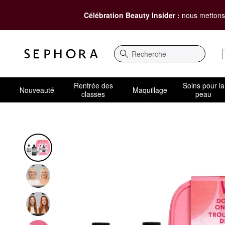
Célébration Beauty Insider :
nous mettons 
Recherche
Rentrée des
Soins pour la
Nouveauté
Maquillage
classes
peau