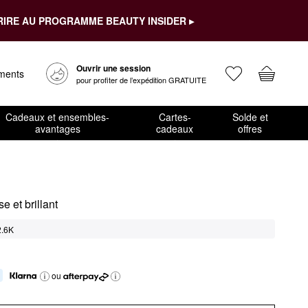
RIRE AU PROGRAMME BEAUTY INSIDER ▸
Ouvrir une session
ements
pour profiter de l’expédition GRATUITE
Cadeaux et ensembles-
Cartes-
Solde et
avantages
cadeaux
offres
e et brillant
2.6K
ou