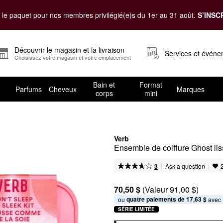
le paquet pour nos membres privilégié(e)s du 1er au 31 août.
S’INSC
Découvrir le magasin et la livraison
Services et évén
Choisissez votre magasin et votre emplacement
Bain et
Format
Parfums
Cheveux
Marques
corps
mini
Verb
Ensemble de coiffure Ghost liss
|
|
Ask a question
3
70,50 $
(Valeur 91,00 $)
quatre paiements de 17,63 $
ou 
 avec
SÉRIE LIMITÉE