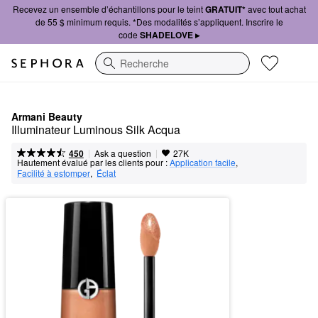
Recevez un ensemble d’échantillons pour le teint
GRATUIT*
avec tout achat
de 55 $ minimum requis. *Des modalités s’appliquent. Inscrire le
code
SHADELOVE ▸
Recherche
Armani Beauty
Illuminateur Luminous Silk Acqua
|
|
Ask a question
450
27K
Hautement évalué par les clients pour :
Application facile
,  
Facilité à estomper
,  
Éclat