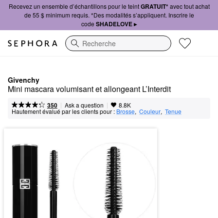
Recevez un ensemble d’échantillons pour le teint
GRATUIT*
avec tout achat
de 55 $ minimum requis. *Des modalités s’appliquent. Inscrire le
code
SHADELOVE ▸
Recherche
Givenchy
Mini mascara volumisant et allongeant L’Interdit
|
|
Ask a question
350
8.8K
Hautement évalué par les clients pour :
Brosse
,  
Couleur
,  
Tenue