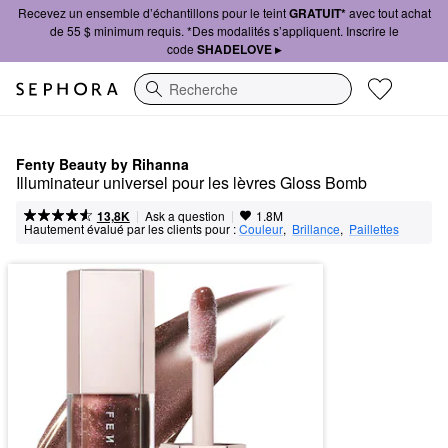
Recevez un ensemble d’échantillons pour le teint
GRATUIT*
avec tout achat
de 55 $ minimum requis. *Des modalités s’appliquent. Inscrire le
code
SHADELOVE ▸
Recherche
Fenty Beauty by Rihanna
Illuminateur universel pour les lèvres Gloss Bomb
|
|
Ask a question
13,8K
1.8M
Hautement évalué par les clients pour :
Couleur
,  
Brillance
,  
Paillettes