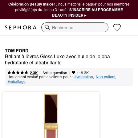
Célébration Beauty Insider :
nous mettons le paquet pour nos membres
privilégié(e)s du 1er au 31 août.
S’INSCRIRE AU PROGRAMME
BEAUTY INSIDER ▸
Recherche
TOM FORD
Brillant à lèvres Gloss Luxe avec huile de jojoba 
hydratante et ultrabrillante
|
|
Ask a question
2,3K
119.3K
Hautement évalué par les clients pour :
Hydratation
,  
Non-collant
,  
Emballage