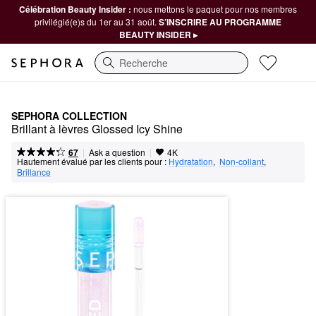
Célébration Beauty Insider :
nous mettons le paquet pour nos membres
privilégié(e)s du 1er au 31 août.
S’INSCRIRE AU PROGRAMME
BEAUTY INSIDER ▸
Recherche
SEPHORA COLLECTION
Brillant à lèvres Glossed Icy Shine
|
|
Ask a question
67
4K
Hautement évalué par les clients pour :
Hydratation
,  
Non-collant
,  
Brillance