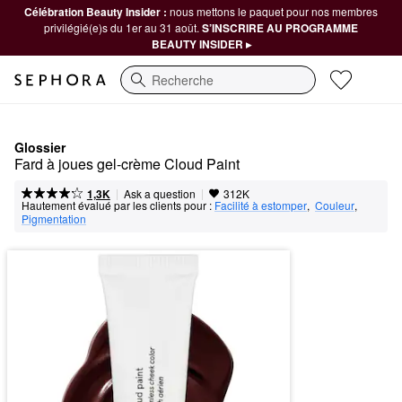
Célébration Beauty Insider :
nous mettons le paquet pour nos membres
privilégié(e)s du 1er au 31 août.
S’INSCRIRE AU PROGRAMME
BEAUTY INSIDER ▸
Recherche
Glossier
Fard à joues gel-crème Cloud Paint
|
|
Ask a question
1,3K
312K
Hautement évalué par les clients pour :
Facilité à estomper
,  
Couleur
,  
Pigmentation