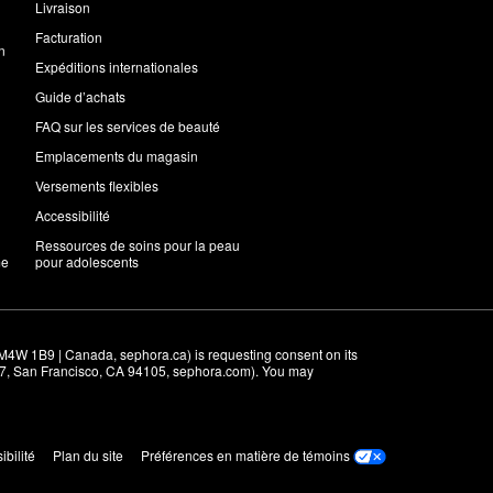
Livraison
Facturation
n
Expéditions internationales
Guide d’achats
FAQ sur les services de beauté
Emplacements du magasin
Versements flexibles
Accessibilité
Ressources de soins pour la peau
me
pour adolescents
M4W 1B9 | Canada, sephora.ca) is requesting consent on its 
r 7, San Francisco, CA 94105, sephora.com). You may 
ibilité
Plan du site
Préférences en matière de témoins