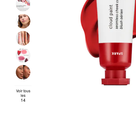
Voir tous
les
14