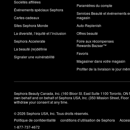
Sociétés affiliées
Paramètres du compte
Événements spéciaux Sephora
Services Beauté et événements e
Cartes-cadeaux
magasin
Sites Sephora Monde
Auto-Replenish
La diversité, l’équité et l’inclusion
Offres beauté
Sephora Accelerate
Foire aux récompenses
Rewards Bazaar™
La beauté (re)définie
Favoris
Signaler une vulnérabilité
Magasiner dans votre magasin
Profiter de la livraison le jour mê
Sephora Beauty Canada, Inc. (160 Bloor St. East Suite 1100 Toronto, ON 
own behalf and on behalf of Sephora USA, Inc. (350 Mission Street, Floo
withdraw your consent at any time.
© 2026 Sephora USA, Inc. Tous droits réservés.
Politique de confidentialité
conditions d’utilisation de Sephora
Access
1-877-737-4672