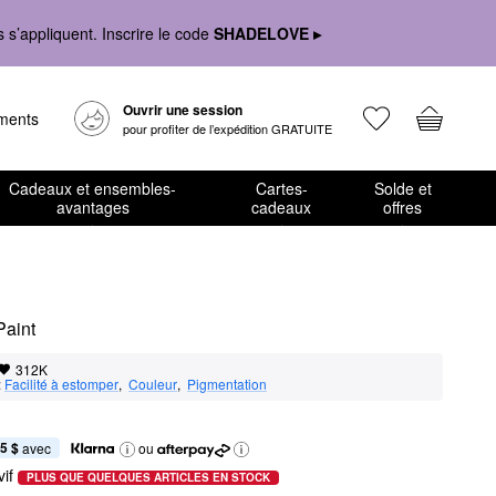
s’appliquent. Inscrire le code
SHADELOVE ▸
Ouvrir une session
ements
pour profiter de l’expédition GRATUITE
Cadeaux et ensembles-
Cartes-
Solde et
avantages
cadeaux
offres
Paint
312K
:
Facilité à estomper
,  
Couleur
,  
Pigmentation
5 $
 avec
ou
if
PLUS QUE QUELQUES ARTICLES EN STOCK