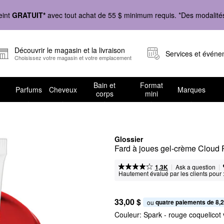
eint
GRATUIT*
avec tout achat de 55 $ minimum requis. *Des modalités 
Découvrir le magasin et la livraison
Services et évén
Choisissez votre magasin et votre emplacement
Bain et
Format
Parfums
Cheveux
Marques
corps
mini
Glossier
Fard à joues gel-crème Cloud 
|
|
Ask a question
1,3K
Hautement évalué par les clients pour 
33,00 $
quatre paiements de 8,2
ou 
Couleur:
Spark
- rouge coquelicot v