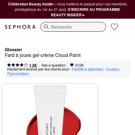
Célébration Beauty Insider :
nous mettons le paquet pour nos membres
privilégié(e)s du 1er au 31 août.
S’INSCRIRE AU PROGRAMME
BEAUTY INSIDER ▸
Recherche
Glossier
Fard à joues gel-crème Cloud Paint
|
|
Ask a question
1,3K
312K
Hautement évalué par les clients pour :
Facilité à estomper
,  
Couleur
,  
Pigmentation