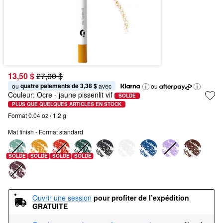
13,50 $
27,00 $
quatre paiements de 3,38 $
ou 
 avec
ou
Couleur:
Ocre
- jaune pissenlit vif
SOLDE
PLUS QUE QUELQUES ARTICLES EN STOCK
Format 0.04 oz / 1.2 g
Mat finish - Format standard
SOLDE
SOLDE
SOLDE
SOLDE
Ouvrir une session
pour profiter de l’expédition 
GRATUITE