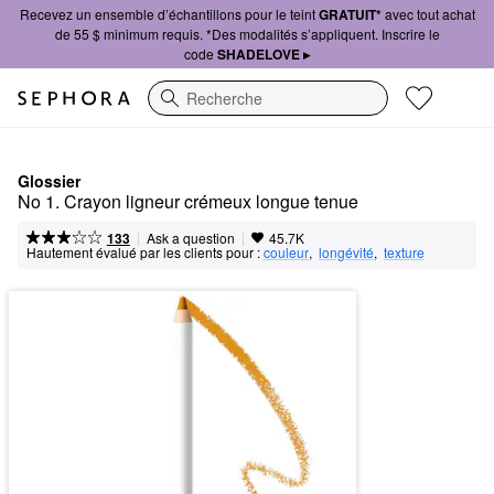
Recevez un ensemble d’échantillons pour le teint
GRATUIT*
avec tout achat
de 55 $ minimum requis. *Des modalités s’appliquent. Inscrire le
code
SHADELOVE ▸
Recherche
Glossier
No 1. Crayon ligneur crémeux longue tenue
|
|
Ask a question
133
45.7K
Hautement évalué par les clients pour :
couleur
,  
longévité
,  
texture