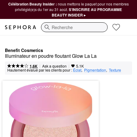
Célébration Beauty Insider :
nous mettons le paquet pour nos membres
privilégié(e)s du 1er au 31 août.
S’INSCRIRE AU PROGRAMME
BEAUTY INSIDER ▸
Recherche
Benefit Cosmetics
Illuminateur en poudre floutant Glow La La
|
|
Ask a question
1,6K
5.1K
Hautement évalué par les clients pour :
Éclat
,  
Pigmentation
,  
Texture