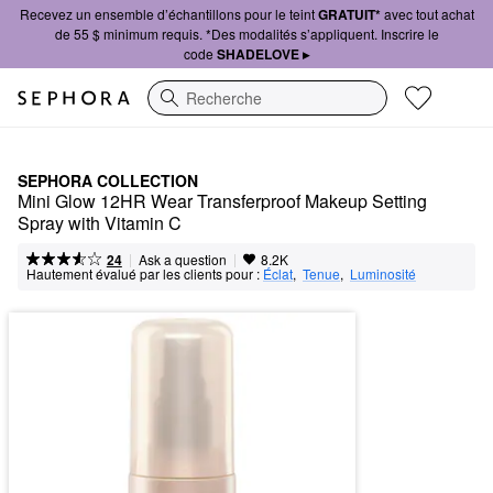
Recevez un ensemble d’échantillons pour le teint
GRATUIT*
avec tout achat
de 55 $ minimum requis. *Des modalités s’appliquent. Inscrire le
code
SHADELOVE ▸
Recherche
SEPHORA COLLECTION
Mini Glow 12HR Wear Transferproof Makeup Setting 
Spray with Vitamin C
|
|
Ask a question
24
8.2K
Hautement évalué par les clients pour :
Éclat
,  
Tenue
,  
Luminosité