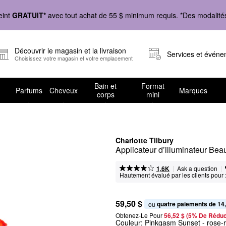
eint
GRATUIT*
avec tout achat de 55 $ minimum requis. *Des modalités 
Découvrir le magasin et la livraison
Services et évén
Choisissez votre magasin et votre emplacement
Bain et
Format
Parfums
Cheveux
Marques
corps
mini
Charlotte Tilbury
Applicateur d’illuminateur Bea
|
|
Ask a question
1,6K
Hautement évalué par les clients pour 
59,50 $
quatre paiements de 14
ou 
Obtenez-Le Pour
56,52 $ (5% De Réduc
Couleur:
Pinkgasm Sunset
- rose-