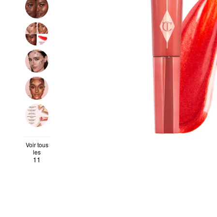
Voir tous
les
11