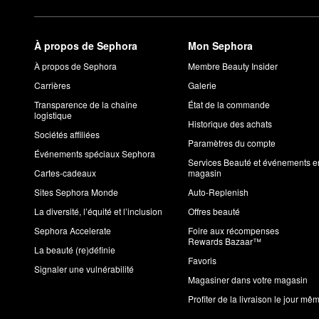
À propos de Sephora
Mon Sephora
À propos de Sephora
Membre Beauty Insider
Carrières
Galerie
Transparence de la chaîne
État de la commande
logistique
Historique des achats
Sociétés affiliées
Paramètres du compte
Événements spéciaux Sephora
Services Beauté et événements e
Cartes-cadeaux
magasin
Sites Sephora Monde
Auto-Replenish
La diversité, l’équité et l’inclusion
Offres beauté
Sephora Accelerate
Foire aux récompenses
Rewards Bazaar™
La beauté (re)définie
Favoris
Signaler une vulnérabilité
Magasiner dans votre magasin
Profiter de la livraison le jour mê