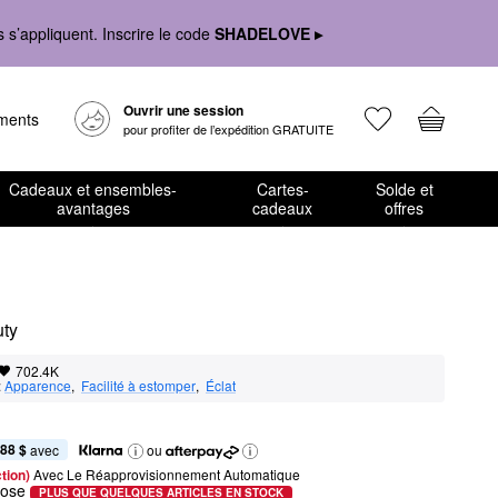
s’appliquent. Inscrire le code
SHADELOVE ▸
Ouvrir une session
ements
pour profiter de l’expédition GRATUITE
Cadeaux et ensembles-
Cartes-
Solde et
avantages
cadeaux
offres
uty
702.4K
:
Apparence
,  
Facilité à estomper
,  
Éclat
,88 $
 avec
ou
tion) 
Avec Le Réapprovisionnement Automatique
rose
PLUS QUE QUELQUES ARTICLES EN STOCK