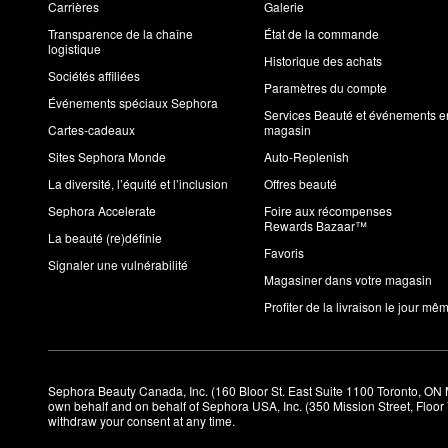
Carrières
Galerie
Transparence de la chaîne
État de la commande
logistique
Historique des achats
Sociétés affiliées
Paramètres du compte
Événements spéciaux Sephora
Services Beauté et événements e
Cartes-cadeaux
magasin
Sites Sephora Monde
Auto-Replenish
La diversité, l’équité et l’inclusion
Offres beauté
Sephora Accelerate
Foire aux récompenses
Rewards Bazaar™
La beauté (re)définie
Favoris
Signaler une vulnérabilité
Magasiner dans votre magasin
Profiter de la livraison le jour mê
Sephora Beauty Canada, Inc. (160 Bloor St. East Suite 1100 Toronto, ON 
own behalf and on behalf of Sephora USA, Inc. (350 Mission Street, Floo
withdraw your consent at any time.