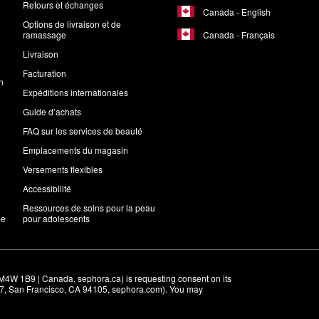
Retours et échanges
Canada - English
Options de livraison et de
Canada - Français
ramassage
Livraison
Facturation
n
Expéditions internationales
Guide d’achats
FAQ sur les services de beauté
Emplacements du magasin
Versements flexibles
Accessibilité
Ressources de soins pour la peau
me
pour adolescents
M4W 1B9 | Canada, sephora.ca) is requesting consent on its 
r 7, San Francisco, CA 94105, sephora.com). You may 