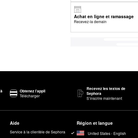
Achat en ligne et ramassage
Recevez-la demain
Recevez les textos de
 à
Obtenez l’appli
Sephora
Télécharger
S’inscrire maintenant
Aide
Région et langue
Service à la clientèle de Sephora
United States - English