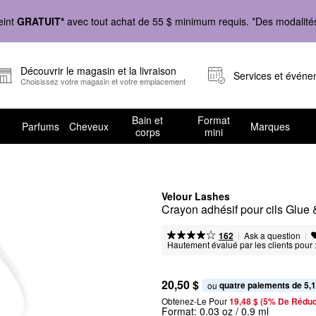
eint
GRATUIT*
avec tout achat de 55 $ minimum requis. *Des modalités 
Découvrir le magasin et la livraison
Services et évén
Choisissez votre magasin et votre emplacement
Bain et
Format
Parfums
Cheveux
Marques
corps
mini
Velour Lashes
Crayon adhésif pour cils Glue
|
|
Ask a question
162
Hautement évalué par les clients pour 
20,50 $
quatre paiements de 5,1
ou 
Obtenez-Le Pour
19,48 $ (5% De Réduc
Format:
0.03 oz / 0.9 ml