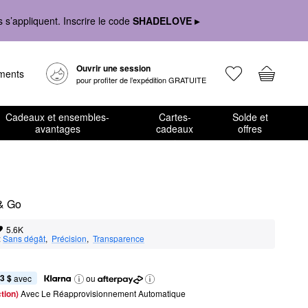
s’appliquent. Inscrire le code
SHADELOVE ▸
Ouvrir une session
ements
pour profiter de l’expédition GRATUITE
Cadeaux et ensembles-
Cartes-
Solde et
avantages
cadeaux
offres
 & Go
5.6K
:
Sans dégât
,  
Précision
,  
Transparence
3 $
 avec
ou
tion) 
Avec Le Réapprovisionnement Automatique