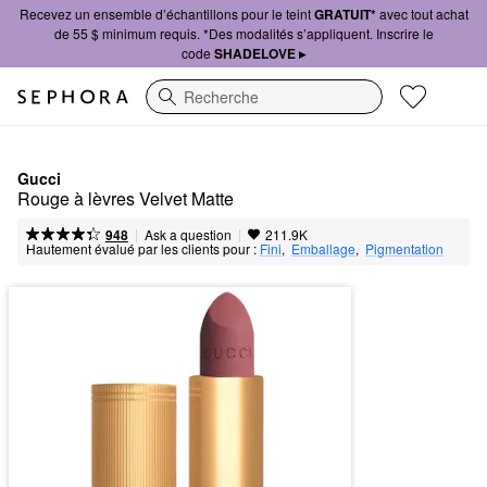
Recevez un ensemble d’échantillons pour le teint
GRATUIT*
avec tout achat
de 55 $ minimum requis. *Des modalités s’appliquent. Inscrire le
code
SHADELOVE ▸
Recherche
Gucci
Rouge à lèvres Velvet Matte
|
|
Ask a question
948
211.9K
Hautement évalué par les clients pour :
Fini
,  
Emballage
,  
Pigmentation