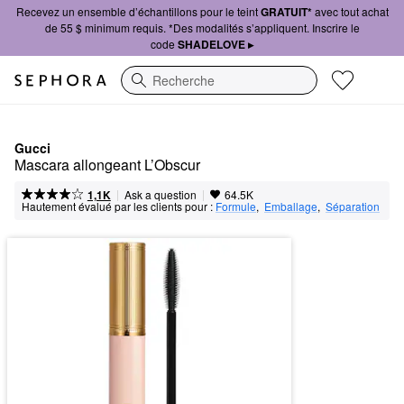
Recevez un ensemble d’échantillons pour le teint
GRATUIT*
avec tout achat
de 55 $ minimum requis. *Des modalités s’appliquent. Inscrire le
code
SHADELOVE ▸
Recherche
Gucci
Mascara allongeant L’Obscur
|
|
Ask a question
1,1K
64.5K
Hautement évalué par les clients pour :
Formule
,  
Emballage
,  
Séparation