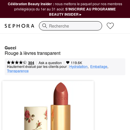
Célébration Beauty Insider :
nous mettons le paquet pour nos membres
privilégié(e)s du 1er au 31 août.
S’INSCRIRE AU PROGRAMME
BEAUTY INSIDER ▸
Recherche
Gucci
Rouge à lèvres transparent
|
|
Ask a question
304
119.6K
Hautement évalué par les clients pour :
Hydratation
,  
Emballage
,  
Transparence