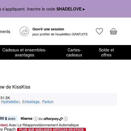
s’appliquent. Inscrire le code
SHADELOVE ▸
Ouvrir une session
ements
pour profiter de l’expédition GRATUITE
Cadeaux et ensembles-
Cartes-
Solde et
avantages
cadeaux
offres
ow de KissKiss
51.5K
:
Hydratation
,  
Emballage
,  
Parfum
,50 $
 avec
ou
tion) 
Avec Le Réapprovisionnement Automatique
ey Peach
PLUS QUE QUELQUES ARTICLES EN STOCK