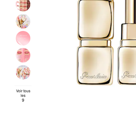
Voir tous
les
9