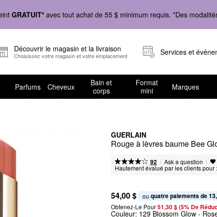
eint
GRATUIT*
avec tout achat de 55 $ minimum requis. *Des modalités 
Découvrir le magasin et la livraison
Services et évén
Choisissez votre magasin et votre emplacement
Bain et
Format
Parfums
Cheveux
Marques
corps
mini
GUERLAIN
Rouge à lèvres baume Bee Gl
|
|
Ask a question
92
Hautement évalué par les clients pour 
54,00 $
quatre paiements de 13
ou 
Obtenez-Le Pour
51,30 $ (5% De Réduc
Couleur:
129 Blossom Glow
- Ros