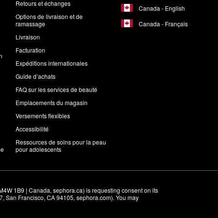
Retours et échanges
Canada - English
Options de livraison et de
Canada - Français
ramassage
Livraison
Facturation
n
Expéditions internationales
Guide d’achats
FAQ sur les services de beauté
Emplacements du magasin
Versements flexibles
Accessibilité
Ressources de soins pour la peau
me
pour adolescents
M4W 1B9 | Canada, sephora.ca) is requesting consent on its 
r 7, San Francisco, CA 94105, sephora.com). You may 