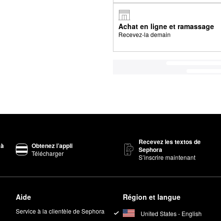
Achat en ligne et ramassage
Recevez-la demain
Recevez les textos de
 à
Obtenez l’appli
Sephora
Télécharger
S’inscrire maintenant
Aide
Région et langue
Service à la clientèle de Sephora
United States - English