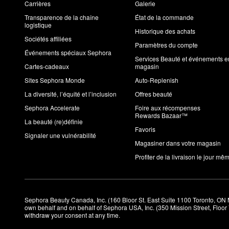
Carrières
Galerie
Transparence de la chaîne
État de la commande
logistique
Historique des achats
Sociétés affiliées
Paramètres du compte
Événements spéciaux Sephora
Services Beauté et événements e
Cartes-cadeaux
magasin
Sites Sephora Monde
Auto-Replenish
La diversité, l’équité et l’inclusion
Offres beauté
Sephora Accelerate
Foire aux récompenses
Rewards Bazaar™
La beauté (re)définie
Favoris
Signaler une vulnérabilité
Magasiner dans votre magasin
Profiter de la livraison le jour mê
Sephora Beauty Canada, Inc. (160 Bloor St. East Suite 1100 Toronto, ON 
own behalf and on behalf of Sephora USA, Inc. (350 Mission Street, Floo
withdraw your consent at any time.