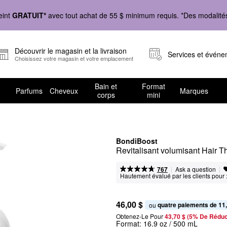
eint
GRATUIT*
avec tout achat de 55 $ minimum requis. *Des modalités 
Découvrir le magasin et la livraison
Services et évén
Choisissez votre magasin et votre emplacement
Bain et
Format
Parfums
Cheveux
Marques
corps
mini
BondiBoost
Revitalisant volumisant Hair 
|
|
Ask a question
767
Hautement évalué par les clients pour 
46,00 $
quatre paiements de 11
ou 
Obtenez-Le Pour
43,70 $ (5% De Réduc
Format:
16.9 oz / 500 mL