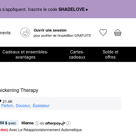
s’appliquent. Inscrire le code
SHADELOVE ▸
Ouvrir une session
ements
pour profiter de l’expédition GRATUITE
Cadeaux et ensembles-
Cartes-
Solde et
avantages
cadeaux
offres
Thickening Therapy
21.4K
:
Parfum
,  
Douceur
,  
Épaisseur
,50 $
 avec
ou
tion) 
Avec Le Réapprovisionnement Automatique