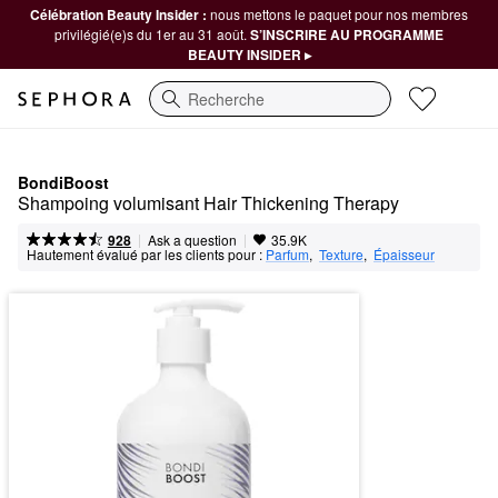
Célébration Beauty Insider :
nous mettons le paquet pour nos membres
privilégié(e)s du 1er au 31 août.
S’INSCRIRE AU PROGRAMME
BEAUTY INSIDER ▸
Recherche
BondiBoost
Shampoing volumisant Hair Thickening Therapy
|
|
Ask a question
928
35.9K
Hautement évalué par les clients pour :
Parfum
,  
Texture
,  
Épaisseur