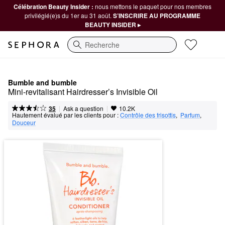
Célébration Beauty Insider :
nous mettons le paquet pour nos membres
privilégié(e)s du 1er au 31 août.
S’INSCRIRE AU PROGRAMME
BEAUTY INSIDER ▸
Recherche
Bumble and bumble
Mini-revitalisant Hairdresser’s Invisible Oil
|
|
Ask a question
35
10.2K
Hautement évalué par les clients pour :
Contrôle des frisottis
,  
Parfum
,  
Douceur