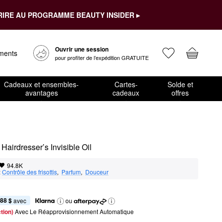
RIRE AU PROGRAMME BEAUTY INSIDER ▸
Ouvrir une session
ements
pour profiter de l’expédition GRATUITE
Cadeaux et ensembles-
Cartes-
Solde et
avantages
cadeaux
offres
 Hairdresser’s Invisible Oil
94.8K
:
Contrôle des frisottis
,  
Parfum
,  
Douceur
,88 $
 avec
ou
tion) 
Avec Le Réapprovisionnement Automatique