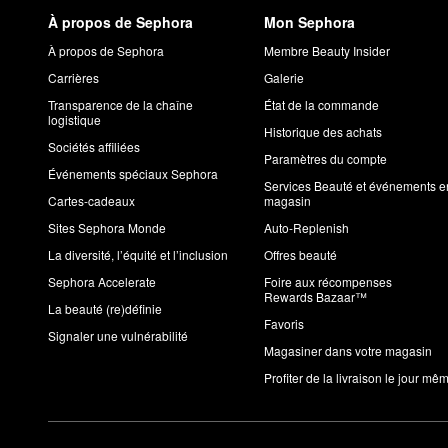
À propos de Sephora
Mon Sephora
À propos de Sephora
Membre Beauty Insider
Carrières
Galerie
Transparence de la chaîne
État de la commande
logistique
Historique des achats
Sociétés affiliées
Paramètres du compte
Événements spéciaux Sephora
Services Beauté et événements e
Cartes-cadeaux
magasin
Sites Sephora Monde
Auto-Replenish
La diversité, l’équité et l’inclusion
Offres beauté
Sephora Accelerate
Foire aux récompenses
Rewards Bazaar™
La beauté (re)définie
Favoris
Signaler une vulnérabilité
Magasiner dans votre magasin
Profiter de la livraison le jour mê