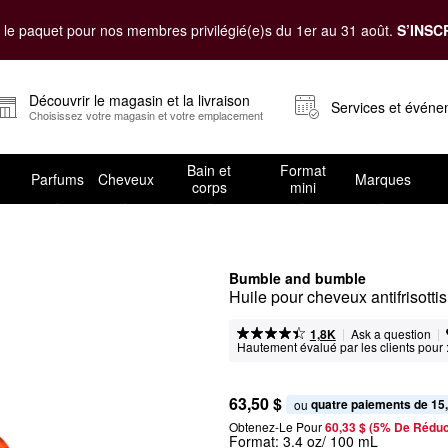
le paquet pour nos membres privilégié(e)s du 1er au 31 août.
S’INSC
Découvrir le magasin et la livraison
Services et évén
Choisissez votre magasin et votre emplacement
Bain et
Format
Parfums
Cheveux
Marques
corps
mini
Bumble and bumble
Huile pour cheveux antifrisottis
|
|
Ask a question
1,8K
Hautement évalué par les clients pour 
63,50 $
quatre paiements de 15
ou 
Obtenez-Le Pour
60,33 $ (5% De Réduc
Format:
3.4 oz/ 100 mL