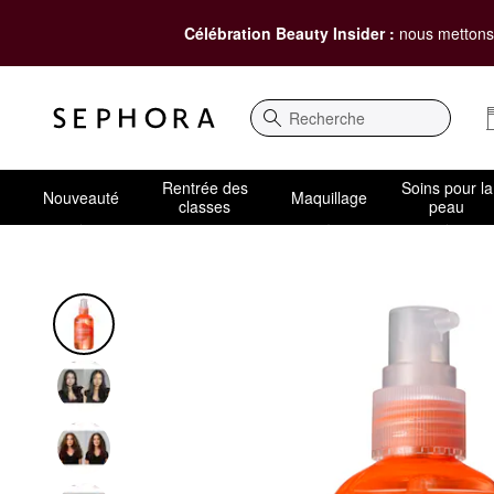
Célébration Beauty Insider :
nous mettons 
Recherche
Rentrée des
Soins pour la
Nouveauté
Maquillage
classes
peau