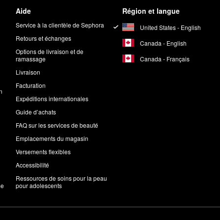
Aide
Région et langue
Service à la clientèle de Sephora
United States - English
Retours et échanges
Canada - English
Options de livraison et de
Canada - Français
ramassage
Livraison
Facturation
n
Expéditions internationales
Guide d’achats
FAQ sur les services de beauté
Emplacements du magasin
Versements flexibles
Accessibilité
Ressources de soins pour la peau
me
pour adolescents