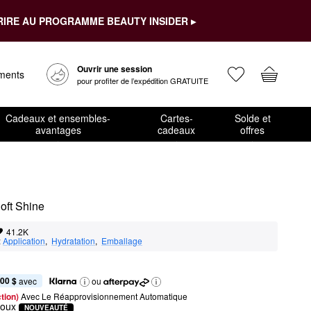
RIRE AU PROGRAMME BEAUTY INSIDER ▸
Ouvrir une session
ements
pour profiter de l’expédition GRATUITE
Cadeaux et ensembles-
Cartes-
Solde et
avantages
cadeaux
offres
oft Shine
41.2K
:
Application
,  
Hydratation
,  
Emballage
,00 $
 avec
ou
tion) 
Avec Le Réapprovisionnement Automatique
doux
NOUVEAUTÉ