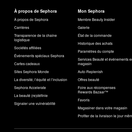
À propos de Sephora
Mon Sephora
À propos de Sephora
Membre Beauty Insider
Carrières
Galerie
Transparence de la chaîne
État de la commande
logistique
Historique des achats
Sociétés affiliées
Paramètres du compte
Événements spéciaux Sephora
Services Beauté et événements e
Cartes-cadeaux
magasin
Sites Sephora Monde
Auto-Replenish
La diversité, l’équité et l’inclusion
Offres beauté
Sephora Accelerate
Foire aux récompenses
Rewards Bazaar™
La beauté (re)définie
Favoris
Signaler une vulnérabilité
Magasiner dans votre magasin
Profiter de la livraison le jour mê