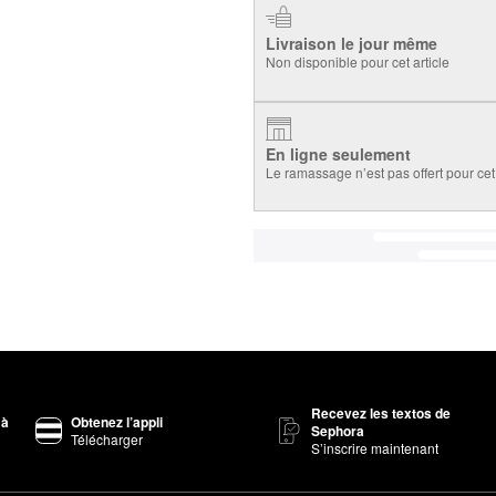
Livraison le jour même
Non disponible pour cet article
En ligne seulement
Le ramassage n’est pas offert pour cet 
Recevez les textos de
 à
Obtenez l’appli
Sephora
Télécharger
S’inscrire maintenant