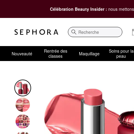
Célébration Beauty Insider :
nous mettons 
Recherche
Rentrée des
Soins pour la
Nouveauté
Maquillage
classes
peau