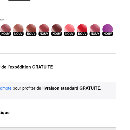
ard
NOUV
NOUV
NOUV
NOUV
NOUV
NOUV
NOUV
NOUV
NOUV
r de l’expédition GRATUITE
compte
pour profiter de
livraison standard GRATUITE
.
tique