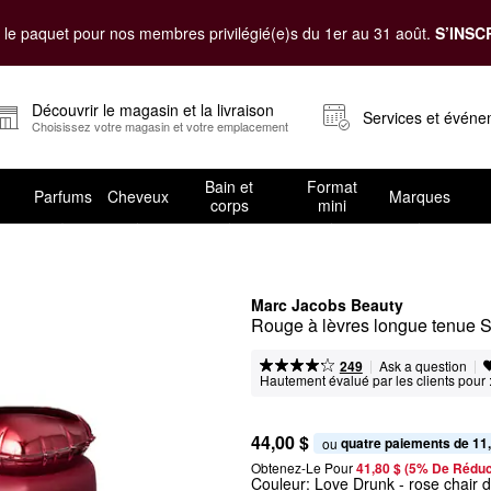
le paquet pour nos membres privilégié(e)s du 1er au 31 août.
S’INSC
Découvrir le magasin et la livraison
Services et évén
Choisissez votre magasin et votre emplacement
Bain et
Format
Parfums
Cheveux
Marques
corps
mini
Marc Jacobs Beauty
Rouge à lèvres longue tenue S
|
|
Ask a question
249
Hautement évalué par les clients pour 
44,00 $
quatre paiements de 11
ou 
Obtenez-Le Pour
41,80 $ (5% De Réduc
Couleur:
Love Drunk
- rose chair 