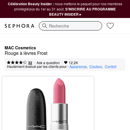
Célébration Beauty Insider :
nous mettons le paquet pour nos membres
privilégié(e)s du 1er au 31 août.
S’INSCRIRE AU PROGRAMME
BEAUTY INSIDER ▸
Recherche
MAC Cosmetics
Rouge à lèvres Frost
|
|
Ask a question
32
12.2K
Hautement évalué par les clients pour :
Apparence
,  
Couleur
,  
Confort